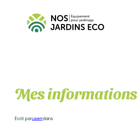
Aller
au
contenu
Mes informations 
Écrit par
userr
dans