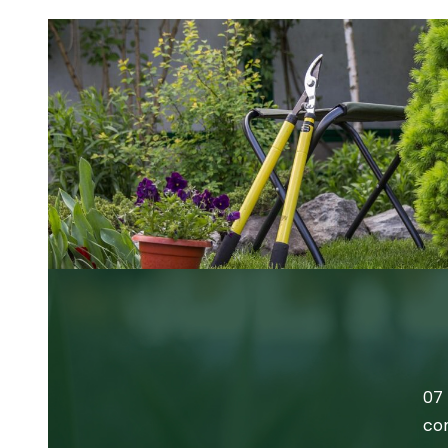
07 
co