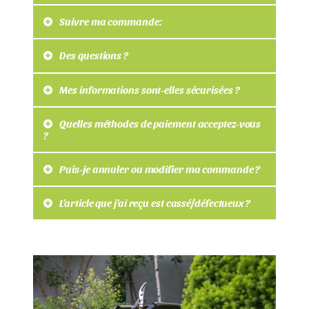
Suivre ma commande:
Des questions ?
Mes informations sont-elles sécurisées ?
Quelles méthodes de paiement acceptez-vous
?
Puis-je annuler ou modifier ma commande ?
L’article que j’ai reçu est cassé/défectueux ?